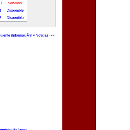
00
Vendido!
r!
Disponible
r!
Disponible
uiente (InformaciÃ³n y Noticias) >>
ominios En Venta