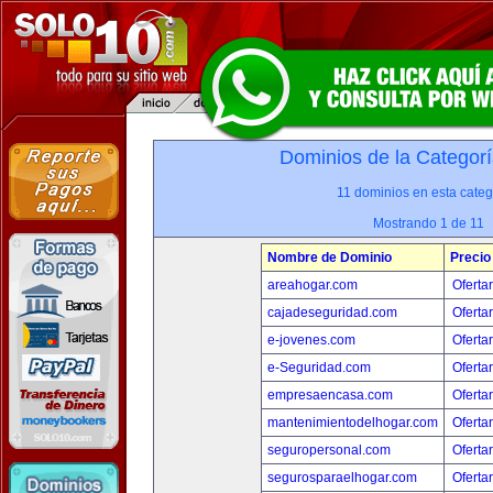
Dominios de la Categorí
11 dominios en esta categ
Mostrando 1 de 11
Nombre de Dominio
Precio
areahogar.com
Oferta
cajadeseguridad.com
Oferta
e-jovenes.com
Oferta
e-Seguridad.com
Oferta
empresaencasa.com
Oferta
mantenimientodelhogar.com
Oferta
seguropersonal.com
Oferta
segurosparaelhogar.com
Oferta