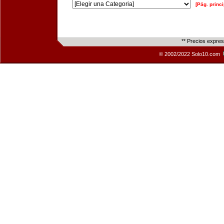
[Pág. princi
** Precios expre
© 2002/2022 Solo10.com