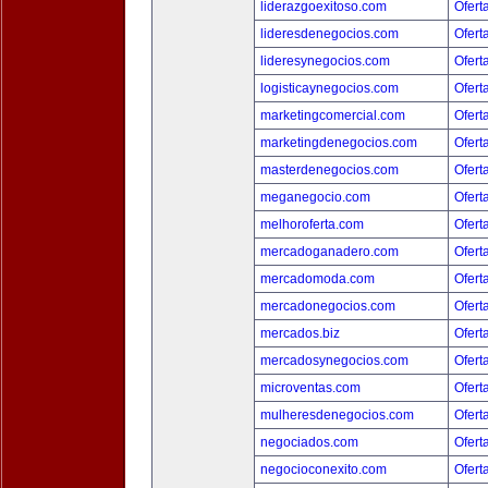
liderazgoexitoso.com
Ofert
lideresdenegocios.com
Ofert
lideresynegocios.com
Ofert
logisticaynegocios.com
Ofert
marketingcomercial.com
Ofert
marketingdenegocios.com
Ofert
masterdenegocios.com
Ofert
meganegocio.com
Ofert
melhoroferta.com
Ofert
mercadoganadero.com
Ofert
mercadomoda.com
Ofert
mercadonegocios.com
Ofert
mercados.biz
Ofert
mercadosynegocios.com
Ofert
microventas.com
Ofert
mulheresdenegocios.com
Ofert
negociados.com
Ofert
negocioconexito.com
Ofert