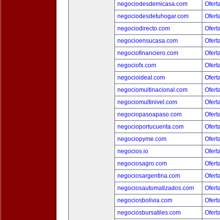
negociodesdemicasa.com
Ofert
negociodesdetuhogar.com
Ofert
negociodirecto.com
Ofert
negocioensucasa.com
Ofert
negociofinanciero.com
Ofert
negociofx.com
Ofert
negocioideal.com
Ofert
negociomultinacional.com
Ofert
negociomultinivel.com
Ofert
negociopasoapaso.com
Ofert
negocioportucuenta.com
Ofert
negociopyme.com
Ofert
negocios.io
Ofert
negociosagro.com
Ofert
negociosargentina.com
Ofert
negociosautomatizados.com
Ofert
negociosbolivia.com
Ofert
negociosbursatiles.com
Ofert