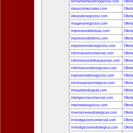
herramientasdenegocios.com
Ofert
ideascomerciales.com
Ofert
ideiasdenegocios.com
Ofert
imagenynegocios.com
Ofert
impresiondebolsas.com
Ofert
impresiondelibros.com
Ofert
impulsoresdenegocios.com
Ofert
informacioncomercial.com
Ofert
informaciondefranquicias.com
Ofert
informaciondenegocios.com
Ofert
ingenieriadenegocios.com
Ofert
iniciesupropionegocio.com
Ofert
inmueblesbogota.com
Ofert
inteligenciacomercial.com
Ofert
internetynegocios.com
Ofert
inversionesestrategicas.com
Ofert
investigacioncomercial.com
Ofert
investigacionestrategica.com
Ofert