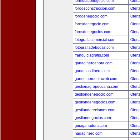
formuladenegocio.com
Ofert
forodeconstruccion.com
Ofert
forodenegocio.com
Ofert
forosdenegocio.com
Ofert
forosdenegocios.com
Ofert
fotografiacomercial.com
Ofert
fotografiadebodas.com
Ofert
franquiciagratis.com
Ofert
ganadineroahora.com
Ofert
ganamasdinero.com
Ofert
ganedineroenlaweb.com
Ofert
gestionagropecuaria.com
Ofert
gestiondenegocio.com
Ofert
gestiondenegocios.com
Ofert
gestiondereclamos.com
Ofert
gestionnegocios.com
Ofert
guiaganadera.com
Ofert
hagadinero.com
Ofert