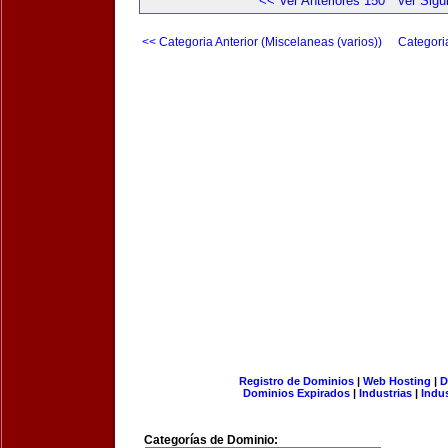
<< Ver Anteriores 150
Ver Sigu
<< Categoria Anterior (Miscelaneas (varios))
Categori
Registro de Dominios
|
Web Hosting
|
D
Dominios Expirados
|
Industrias
|
Indu
Categorías de Dominio: