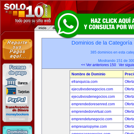
Dominios de la Categoría
385 dominios en esta categ
Mostrando 151 de 30
<< Ver anteriores 150
Ver sigui
Nombre de Dominio
Preci
efranquicia.com
Ofert
ejecutivodenegocios.com
Ofert
ejecutivosdenegocios.com
Ofert
emprendedoresenred.com
Ofert
emprendedorvirtual.com
Ofert
emprendetunegocio.com
Ofert
empresariopyme.com
Ofert