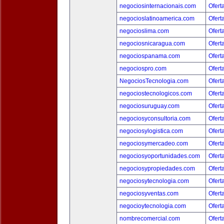
negociosinternacionais.com
Ofert
negocioslatinoamerica.com
Ofert
negocioslima.com
Ofert
negociosnicaragua.com
Ofert
negociospanama.com
Ofert
negociospro.com
Ofert
NegociosTecnologia.com
Ofert
negociostecnologicos.com
Ofert
negociosuruguay.com
Ofert
negociosyconsultoria.com
Ofert
negociosylogistica.com
Ofert
negociosymercadeo.com
Ofert
negociosyoportunidades.com
Ofert
negociosypropiedades.com
Ofert
negociosytecnologia.com
Ofert
negociosyventas.com
Ofert
negocioytecnologia.com
Ofert
nombrecomercial.com
Ofert