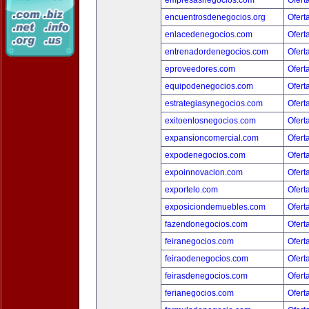
empresasnegocios.com
Ofert
encuentrosdenegocios.org
Ofert
enlacedenegocios.com
Ofert
entrenadordenegocios.com
Ofert
eproveedores.com
Ofert
equipodenegocios.com
Ofert
estrategiasynegocios.com
Ofert
exitoenlosnegocios.com
Ofert
expansioncomercial.com
Ofert
expodenegocios.com
Ofert
expoinnovacion.com
Ofert
exportelo.com
Ofert
exposiciondemuebles.com
Ofert
fazendonegocios.com
Ofert
feiranegocios.com
Ofert
feiraodenegocios.com
Ofert
feirasdenegocios.com
Ofert
ferianegocios.com
Ofert