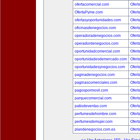
ofertacomercial.com
Ofert
OfertaPyme.com
Ofert
ofertasyoportunidades.com
Ofert
oficinasdenegocios.com
Ofert
operadoradenegocios.com
Ofert
operadordenegocios.com
Ofert
oportunidadcomercial.com
Ofert
oportunidadesdemercado.com
Ofert
oportunidadesynegocios.com
Ofert
paginadenegocios.com
Ofert
paginascomerciales.com
Ofert
pagospormovil.com
Ofert
parquecomercial.com
Ofert
patiodeventas.com
Ofert
perfumesdehombre.com
Ofert
perfumesdemujer.com
Ofert
plandenegocios.com.es
Ofert