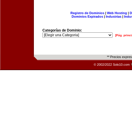
Registro de Dominios
|
Web Hosting
|
D
Dominios Expirados
|
Industrias
|
Indu
Categorías de Dominio:
[Pág. princi
** Precios expre
© 2002/2022 Solo10.com