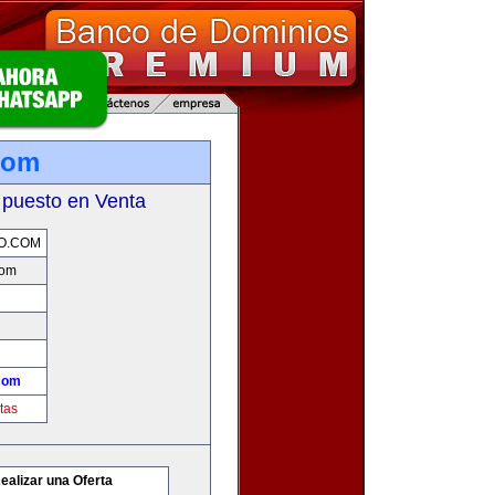
com
 puesto en Venta
O.COM
com
com
tas
ealizar una Oferta