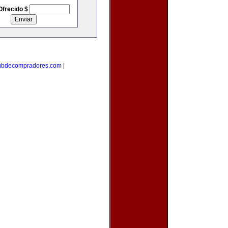
Ofrecido $
ubdecompradores.com
|