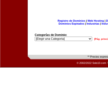
Registro de Dominios
|
Web Hosting
|
D
Dominios Expirados
|
Industrias
|
Indu
Categorías de Dominio:
[Pág. princi
** Precios expre
© 2002/2022 Solo10.com