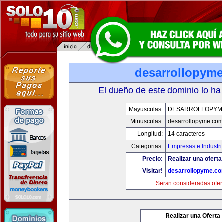
desarrollopym
El dueño de este dominio lo ha
Mayusculas:
DESARROLLOPYM
Minusculas:
desarrollopyme.co
Longitud:
14 caracteres
Categorias:
Empresas e Industr
Precio:
Realizar una oferta
Visitar!
desarrollopyme.c
Serán consideradas ofer
Realizar una Oferta