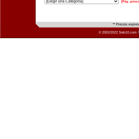
[Pág. princi
** Precios expre
© 2002/2022 Solo10.com