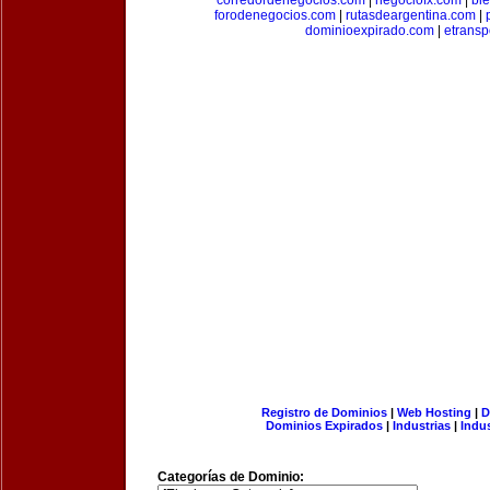
corredordenegocios.com
|
negociofx.com
|
bi
forodenegocios.com
|
rutasdeargentina.com
|
dominioexpirado.com
|
etransp
Registro de Dominios
|
Web Hosting
|
D
Dominios Expirados
|
Industrias
|
Indu
Categorías de Dominio: