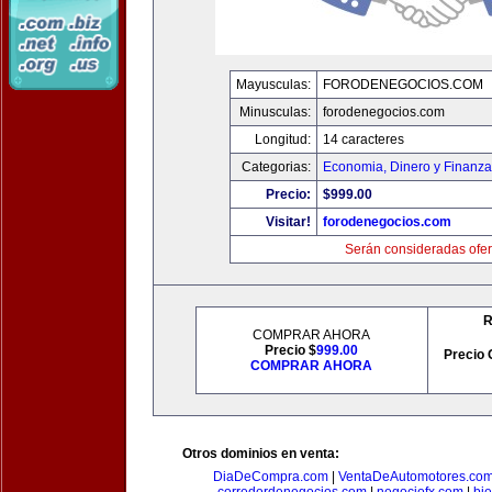
Mayusculas:
FORODENEGOCIOS.COM
Minusculas:
forodenegocios.com
Longitud:
14 caracteres
Categorias:
Economia, Dinero y Finanz
Precio:
$999.00
Visitar!
forodenegocios.com
Serán consideradas ofer
R
COMPRAR AHORA
Precio $
999.00
Precio 
COMPRAR AHORA
Otros dominios en venta:
DiaDeCompra.com
|
VentaDeAutomotores.co