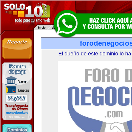
forodenegocio
El dueño de este dominio lo ha