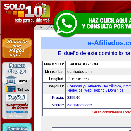
e-Afiliados.
El dueño de este dominio lo ha
Mayusculas:
E-AFILIADOS.COM
Minusculas:
e-afiliados.com
Longitud:
11 caracteres
Categorias:
Compras y Comercio ElectrÃ³nico
,
Info
Negocios
,
Web Hosting y Dominios
Precio:
$899.00
Visitar!
e-afiliados.com
Serán consideradas ofer