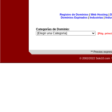
Registro de Dominios
|
Web Hosting
|
D
Dominios Expirados
|
Industrias
|
Indu
Categorías de Dominio:
[Pág. princi
** Precios expre
© 2002/2022 Solo10.com