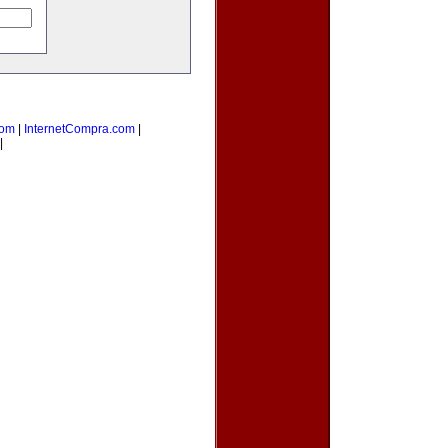
com
|
InternetCompra.com
|
|