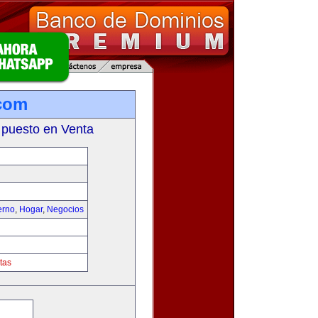
com
 puesto en Venta
erno
,
Hogar
,
Negocios
tas