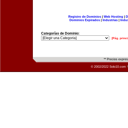
Registro de Dominios
|
Web Hosting
|
D
Dominios Expirados
|
Industrias
|
Indu
Categorías de Dominio:
[Pág. princi
** Precios expre
© 2002/2022 Solo10.com