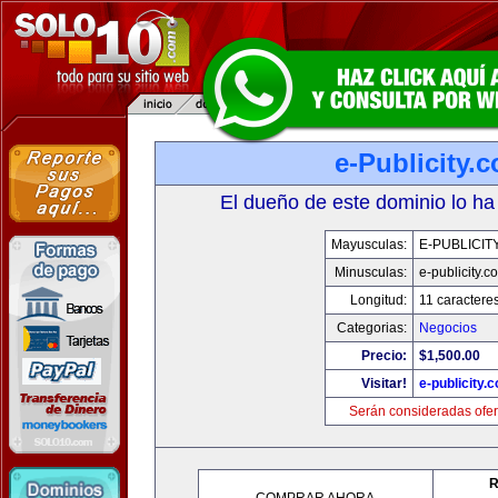
e-Publicity.
El dueño de este dominio lo ha
Mayusculas:
E-PUBLICIT
Minusculas:
e-publicity.c
Longitud:
11 caractere
Categorias:
Negocios
Precio:
$1,500.00
Visitar!
e-publicity.
Serán consideradas ofer
R