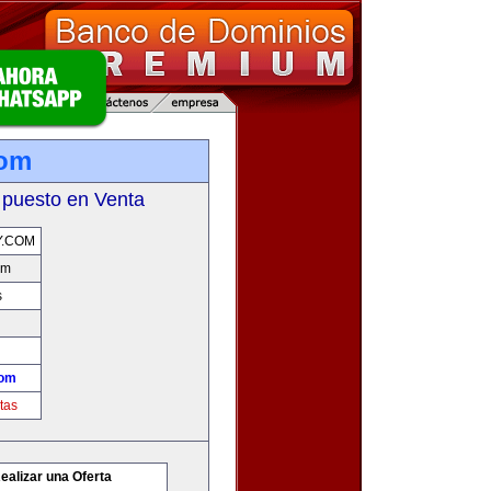
com
 puesto en Venta
Y.COM
om
s
com
tas
ealizar una Oferta