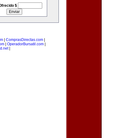
Ofrecido $
om
|
ComprasDirectas.com
|
com
|
OperadorBursatil.com
|
d.net
|