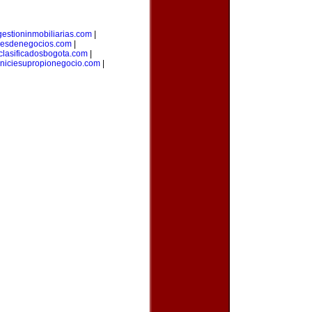
gestioninmobiliarias.com
|
eresdenegocios.com
|
clasificadosbogota.com
|
iniciesupropionegocio.com
|