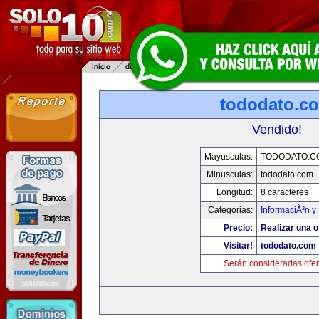
tododato.c
Vendido!
Mayusculas:
TODODATO.C
Minusculas:
tododato.com
Longitud:
8 caracteres
Categorias:
InformaciÃ³n y 
Precio:
Realizar una o
Visitar!
tododato.com
Serán consideradas ofer