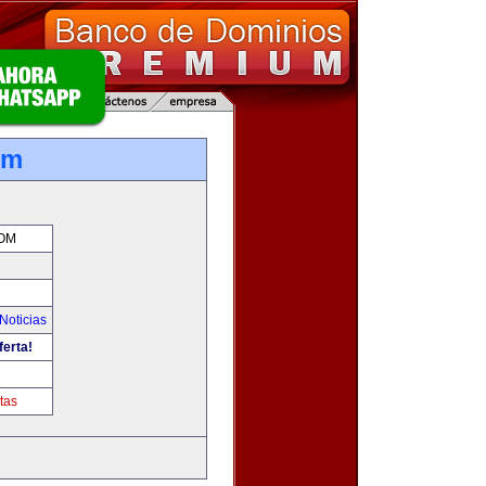
om
OM
Noticias
ferta!
tas