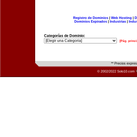
Registro de Dominios
|
Web Hosting
|
D
Dominios Expirados
|
Industrias
|
Indu
Categorías de Dominio:
[Pág. princi
** Precios expre
© 2002/2022 Solo10.com