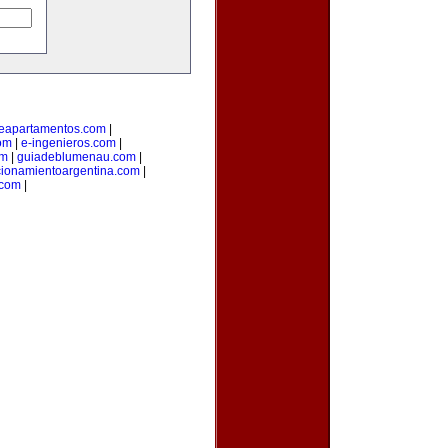
deapartamentos.com
|
om
|
e-ingenieros.com
|
om
|
guiadeblumenau.com
|
cionamientoargentina.com
|
.com
|