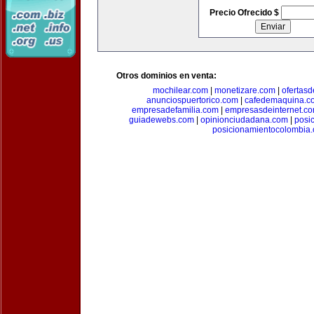
Precio Ofrecido $
Otros dominios en venta:
mochilear.com
|
monetizare.com
|
ofertas
anunciospuertorico.com
|
cafedemaquina.c
empresadefamilia.com
|
empresasdeinternet.c
guiadewebs.com
|
opinionciudadana.com
|
posi
posicionamientocolombia