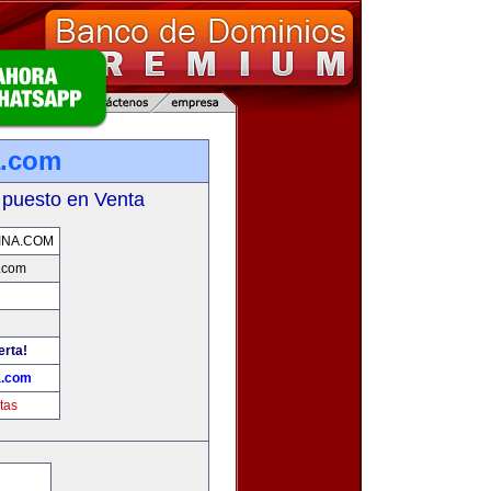
a.com
 puesto en Venta
INA.COM
.com
erta!
a.com
tas