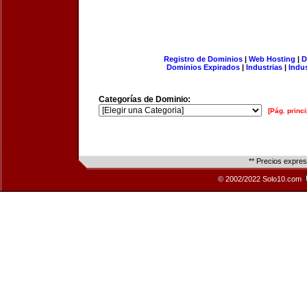
Registro de Dominios
|
Web Hosting
|
D
Dominios Expirados
|
Industrias
|
Indu
Categorías de Dominio:
[Pág. princi
** Precios expre
© 2002/2022 Solo10.com