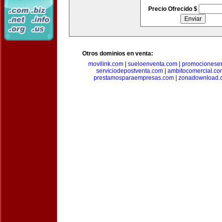
Precio Ofrecido $
Otros dominios en venta:
movilink.com
|
sueloenventa.com
|
promocionese
serviciodepostventa.com
|
ambitocomercial.co
prestamosparaempresas.com
|
zonadownload.