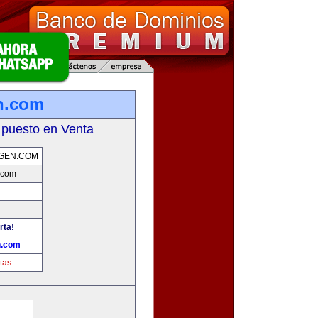
n.com
 puesto en Venta
GEN.COM
.com
rta!
n.com
tas