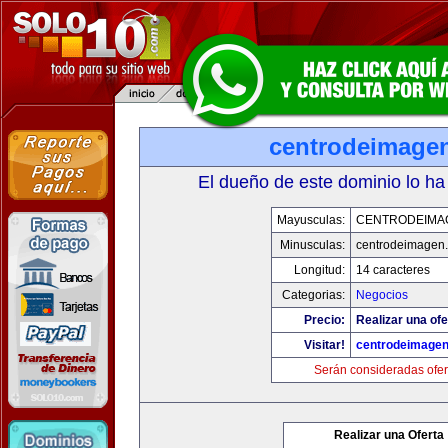
centrodeimage
El dueño de este dominio lo ha
Mayusculas:
CENTRODEIMA
Minusculas:
centrodeimagen
Longitud:
14 caracteres
Categorias:
Negocios
Precio:
Realizar una ofe
Visitar!
centrodeimage
Serán consideradas ofer
Realizar una Oferta