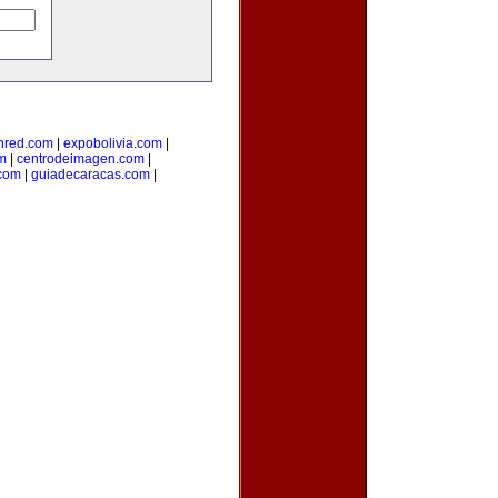
nred.com
|
expobolivia.com
|
m
|
centrodeimagen.com
|
com
|
guiadecaracas.com
|