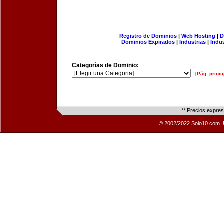
Registro de Dominios
|
Web Hosting
|
D
Dominios Expirados
|
Industrias
|
Indu
Categorías de Dominio:
[Pág. princi
** Precios expre
© 2002/2022 Solo10.com