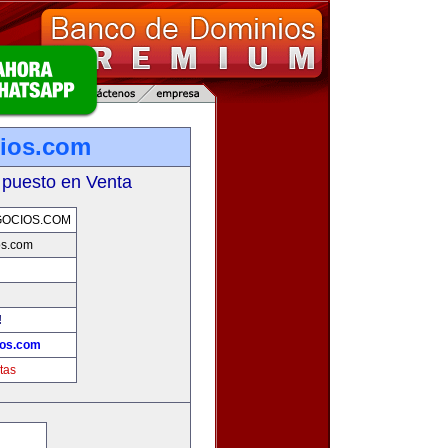
ios.com
 puesto en Venta
GOCIOS.COM
os.com
!
ios.com
tas