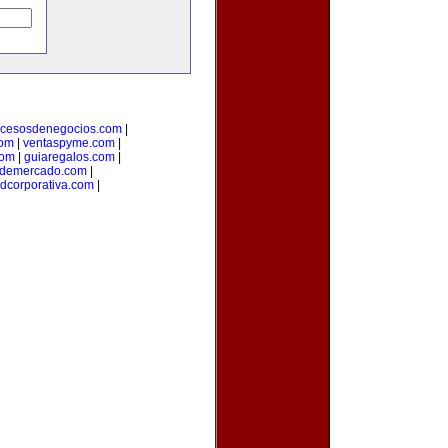
ocesosdenegocios.com
|
com
|
ventaspyme.com
|
com
|
guiaregalos.com
|
ndemercado.com
|
adcorporativa.com
|