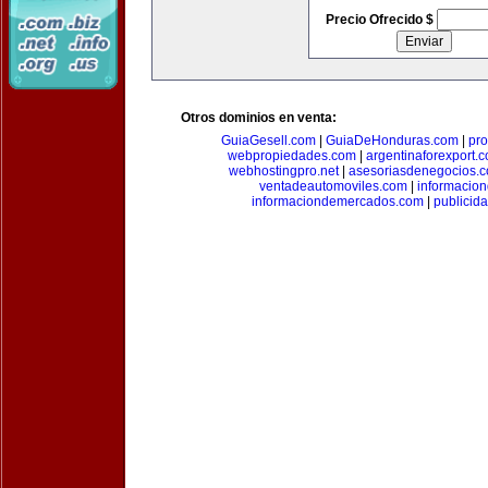
Precio Ofrecido $
Otros dominios en venta:
GuiaGesell.com
|
GuiaDeHonduras.com
|
pr
webpropiedades.com
|
argentinaforexport.
webhostingpro.net
|
asesoriasdenegocios.
ventadeautomoviles.com
|
informacio
informaciondemercados.com
|
publicid