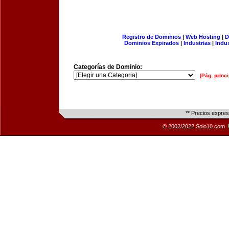
Registro de Dominios
|
Web Hosting
|
D
Dominios Expirados
|
Industrias
|
Indu
Categorías de Dominio:
[Pág. princi
** Precios expre
© 2002/2022 Solo10.com