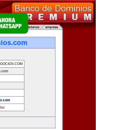
cios.com
GOCIOS.COM
s.com
os.com
tas