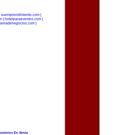
|
suemprendimiento.com
|
om
|
hotelparaeventos.com
|
areadenegocios.com
|
ominios En Venta