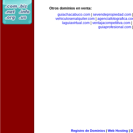
Otros dominios en venta:
guiachacabuco.com
|
sevendepropiedad.com
vehiculosenalquiler.com
|
agenciafotografica.c
laguiavirtual.com
|
ventajacompetitiva.com
|
guiaprofesional.com
|
Registro de Dominios
|
Web Hosting
|
D