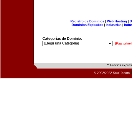
Registro de Dominios
|
Web Hosting
|
D
Dominios Expirados
|
Industrias
|
Indu
Categorías de Dominio:
[Pág. princi
** Precios expre
© 2002/2022 Solo10.com