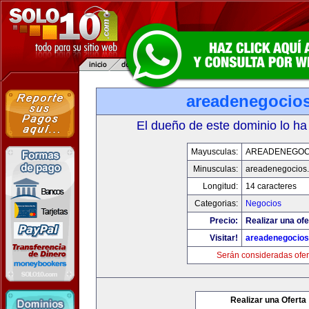
areadenegocio
El dueño de este dominio lo ha
Mayusculas:
AREADENEGOC
Minusculas:
areadenegocios
Longitud:
14 caracteres
Categorias:
Negocios
Precio:
Realizar una ofe
Visitar!
areadenegocio
Serán consideradas ofer
Realizar una Oferta