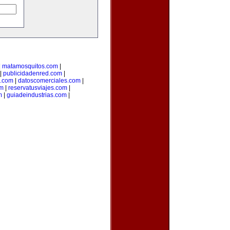
|
matamosquitos.com
|
|
publicidadenred.com
|
l.com
|
datoscomerciales.com
|
om
|
reservatusviajes.com
|
m
|
guiadeindustrias.com
|