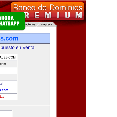
es.com
 puesto en Venta
ALES.COM
.com
ta!
s.com
tas