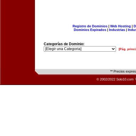
Registro de Dominios
|
Web Hosting
|
D
Dominios Expirados
|
Industrias
|
Indu
Categorías de Dominio:
[Pág. princi
** Precios expre
© 2002/2022 Solo10.com