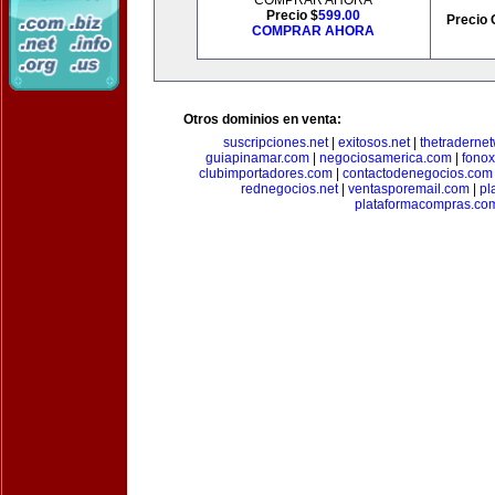
COMPRAR AHORA
Precio $
599.00
Precio 
COMPRAR AHORA
Otros dominios en venta:
suscripciones.net
|
exitosos.net
|
thetraderne
guiapinamar.com
|
negociosamerica.com
|
fonox
clubimportadores.com
|
contactodenegocios.com
rednegocios.net
|
ventasporemail.com
|
pl
plataformacompras.co