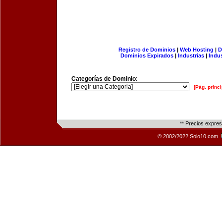
Registro de Dominios
|
Web Hosting
|
D
Dominios Expirados
|
Industrias
|
Indu
Categorías de Dominio:
[Pág. princi
** Precios expre
© 2002/2022 Solo10.com