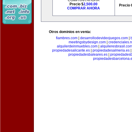
COMPRAR AHORA
Precio $
2,500.00
Precio 
COMPRAR AHORA
Otros dominios en venta:
fiambres.com
|
desarrollodevideojuegos.com
|
meetingsbydesign.com
|
credenciales.n
alquilerdeinmuebles.com
|
alquileresbrasil.co
propiedadesalicante.es
|
propiedadesalmeria.es
propiedadesbaleares.es
|
propiedadesb
propiedadesbarcelona.