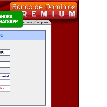
eu
.EU
oferta!
tas