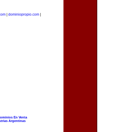
com
|
dominiopropio.com
|
ominios En Venta
strias Argentinas