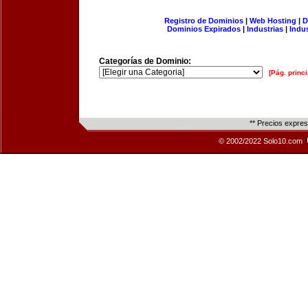
Registro de Dominios
|
Web Hosting
|
D
Dominios Expirados
|
Industrias
|
Indu
Categorías de Dominio:
[Pág. princi
** Precios expre
© 2002/2022 Solo10.com