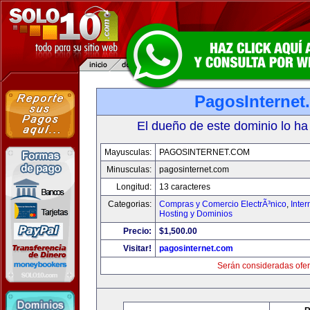
PagosInternet
El dueño de este dominio lo ha
Mayusculas:
PAGOSINTERNET.COM
Minusculas:
pagosinternet.com
Longitud:
13 caracteres
Categorias:
Compras y Comercio ElectrÃ³nico
,
Inter
Hosting y Dominios
Precio:
$1,500.00
Visitar!
pagosinternet.com
Serán consideradas ofer