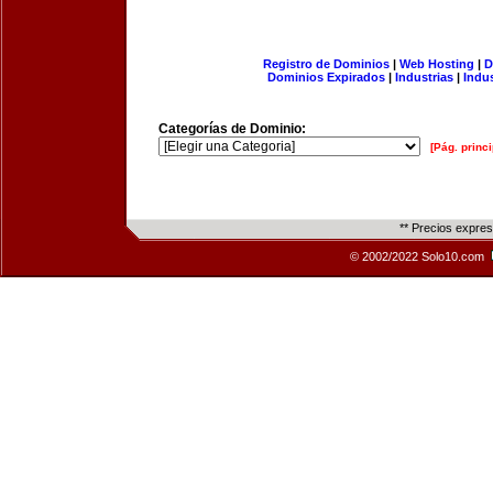
Registro de Dominios
|
Web Hosting
|
D
Dominios Expirados
|
Industrias
|
Indu
Categorías de Dominio:
[Pág. princi
** Precios expre
© 2002/2022 Solo10.com