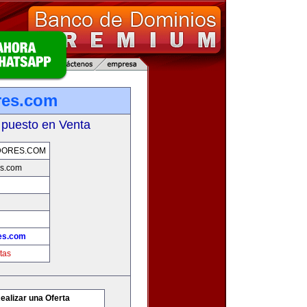
res.com
 puesto en Venta
DORES.COM
s.com
es.com
tas
ealizar una Oferta