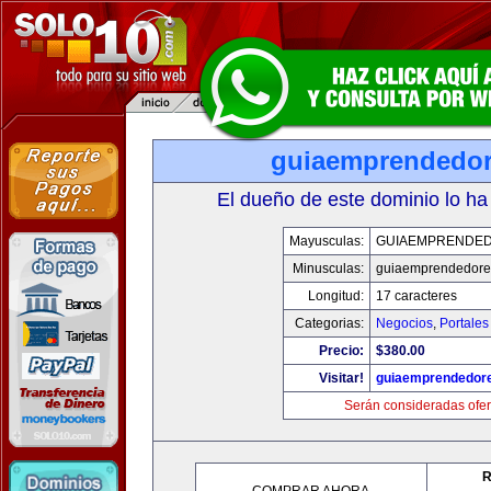
guiaemprendedo
El dueño de este dominio lo ha
Mayusculas:
GUIAEMPRENDE
Minusculas:
guiaemprendedore
Longitud:
17 caracteres
Categorias:
Negocios
,
Portales
Precio:
$380.00
Visitar!
guiaemprendedor
Serán consideradas ofer
R