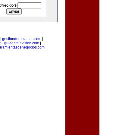
Ofrecido $
|
gestiondereclamos.com
|
m
|
guiadetelevision.com
|
rramientasdenegocios.com
|